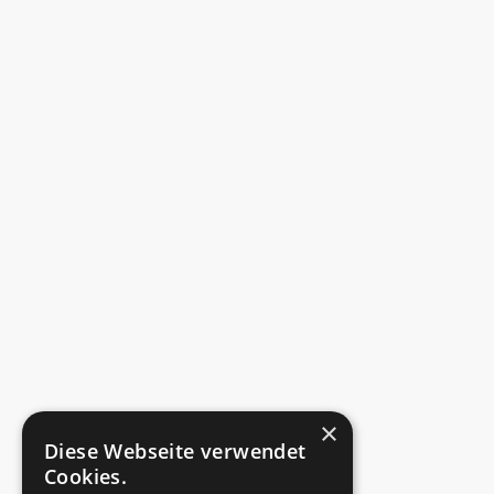
Allgemeines
Kontakt
Datenschutzerklärung
Cookie-Einstellungen
Impressum
Golfclub
Golfclub
Mitgliedschaft
Gebühren
Jugend
×
Diese Webseite verwendet
Anlage
Cookies.
Golfanlage