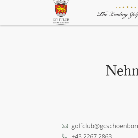
Nehm
golfclub@gcschoenbo
+43 2267 2863