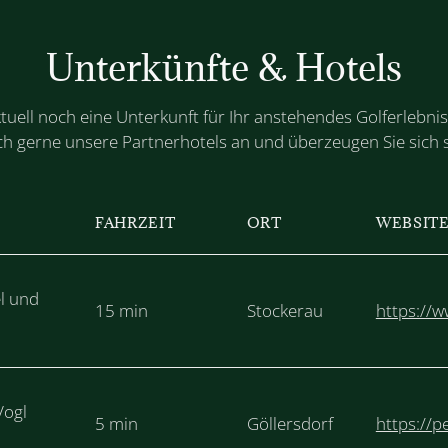
Unterkünfte & Hotels
tuell noch eine Unterkunft für Ihr anstehendes Golferlebn
ich gerne unsere Partnerhotels an und überzeugen Sie sich s
FAHRZEIT
ORT
WEBSIT
l und
15 min
Stockerau
https://w
Vogl
5 min
Göllersdorf
https://p