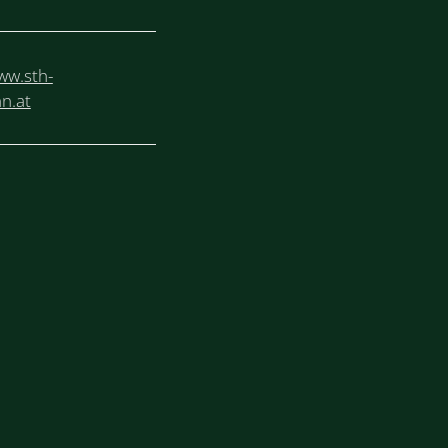
ww.sth-
n.at