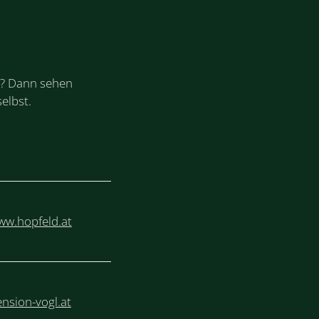
is? Dann sehen
elbst.
E
ww.hopfeld.at
ension-vogl.at