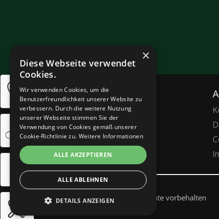
×
Diese Webseite verwendet
Cookies.
Wir verwenden Cookies, um die
A
Benutzerfreundlichkeit unserer Website zu
K
verbessern. Durch die weitere Nutzung
unserer Webseite stimmen Sie der
D
Verwendung von Cookies gemäß unserer
Cookie-Richtlinie zu.
Weitere Informationen
C
I
ALLE AKZEPTIEREN
ALLE ABLEHNEN
©Urheberrecht
2025
. Alle Rechte vorbehalten
DETAILS ANZEIGEN