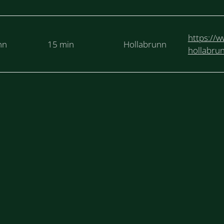
https://w
nn
15 min
Hollabrunn
hollabrun