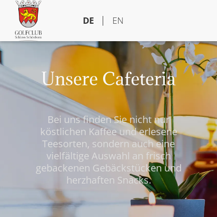
DE
EN
Unsere Cafeteria
Bei uns finden Sie nicht nur
köstlichen Kaffee und erlesene
Teesorten, sondern auch eine
vielfältige Auswahl an frisch
gebackenen Gebäckstücken und
herzhaften Snacks.