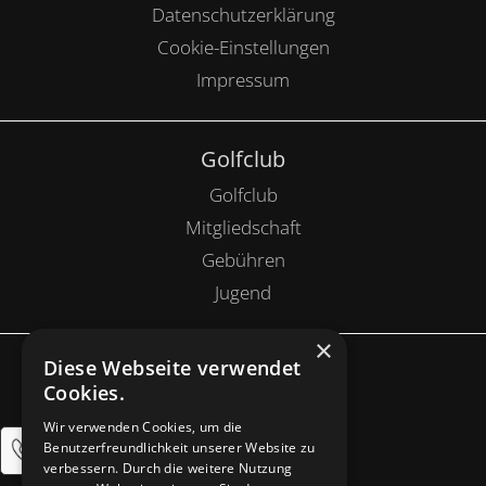
Datenschutzerklärung
Cookie-Einstellungen
Impressum
Golfclub
Golfclub
Mitgliedschaft
Gebühren
Jugend
×
Diese Webseite verwendet
Anlage
Cookies.
Golfanlage
Wir verwenden Cookies, um die
Restaurant
Benutzerfreundlichkeit unserer Website zu
verbessern. Durch die weitere Nutzung
Pro Shop