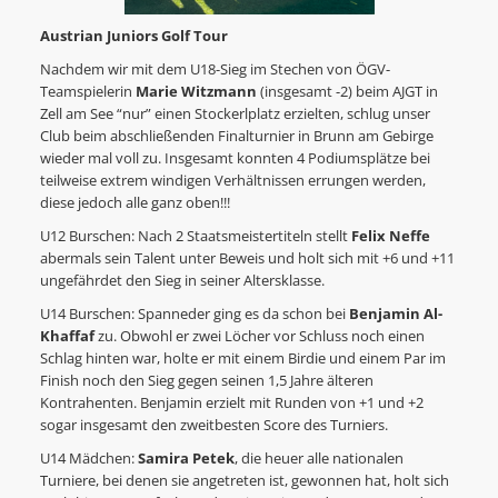
Austrian Juniors Golf Tour
Nachdem wir mit dem U18-Sieg im Stechen von ÖGV-
Teamspielerin
Marie Witzmann
(insgesamt -2) beim AJGT in
Zell am See “nur” einen Stockerlplatz erzielten, schlug unser
Club beim abschließenden Finalturnier in Brunn am Gebirge
wieder mal voll zu. Insgesamt konnten 4 Podiumsplätze bei
teilweise extrem windigen Verhältnissen errungen werden,
diese jedoch alle ganz oben!!!
U12 Burschen: Nach 2 Staatsmeistertiteln stellt
Felix Neffe
abermals sein Talent unter Beweis und holt sich mit +6 und +11
ungefährdet den Sieg in seiner Altersklasse.
U14 Burschen: Spanneder ging es da schon bei
Benjamin Al-
Khaffaf
zu. Obwohl er zwei Löcher vor Schluss noch einen
Schlag hinten war, holte er mit einem Birdie und einem Par im
Finish noch den Sieg gegen seinen 1,5 Jahre älteren
Kontrahenten. Benjamin erzielt mit Runden von +1 und +2
sogar insgesamt den zweitbesten Score des Turniers.
U14 Mädchen:
Samira Petek
, die heuer alle nationalen
Turniere, bei denen sie angetreten ist, gewonnen hat, holt sich